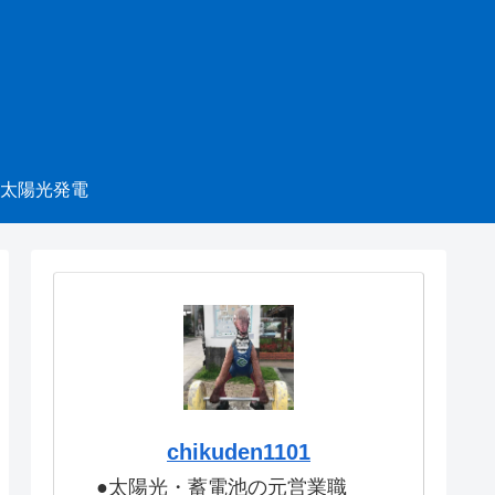
太陽光発電
chikuden1101
●太陽光・蓄電池の元営業職