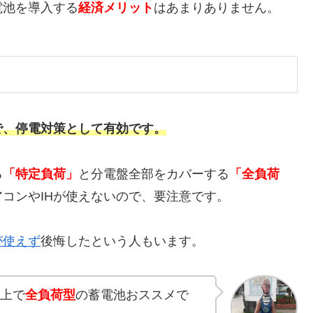
電池を導入する
経済メリット
はあまりありません。
で、停電対策として有効です。
る
「特定負荷」
と分電盤全部をカバーする
「全負荷
コンやIHが使えないので、要注意です。
が使えず
後悔したという人もいます。
以上で
全負荷型
の蓄電池おススメで