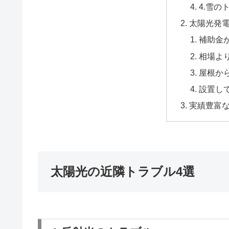
4.雪の
太陽光発
補助金
相場よ
屋根か
設置し
実績豊富
太陽光の近隣トラブル4選