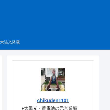
太陽光発電
chikuden1101
●太陽光・蓄電池の元営業職